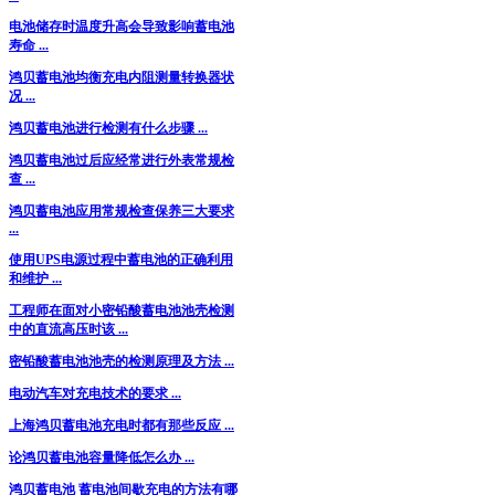
电池储存时温度升高会导致影响蓄电池
寿命 ...
鸿贝蓄电池均衡充电内阻测量转换器状
况 ...
鸿贝蓄电池进行检测有什么步骤 ...
鸿贝蓄电池过后应经常进行外表常规检
查 ...
鸿贝蓄电池应用常规检查保养三大要求
...
使用UPS电源过程中蓄电池的正确利用
和维护 ...
工程师在面对小密铅酸蓄电池池壳检测
中的直流高压时该 ...
密铅酸蓄电池池壳的检测原理及方法 ...
电动汽车对充电技术的要求 ...
上海鸿贝蓄电池充电时都有那些反应 ...
论鸿贝蓄电池容量降低怎么办 ...
鸿贝蓄电池 蓄电池间歇充电的方法有哪