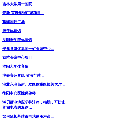
吉林大学第一医院
安徽·芜湖华强广场项目 ...
望海国际广场
宿迁体育馆
沈阳医学院体育馆
平遥县煤化集团一矿会议中心 ...
京杭会议中心项目
沈阳大学体育馆
津秦客运专线-滨海车站 ...
湖北东湖高新开发区保税区报关大厅 ...
衡阳中心医院保健楼
鸿贝蓄电池应坚持洁净，枯燥，可防止
匍匐电流的发作 ...
如何延长基站蓄电池使用寿命 ...