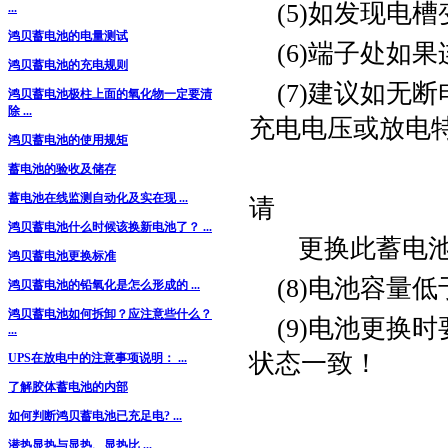
(5)如发现电槽
...
鸿贝蓄电池的电量测试
(6)端子处如果
鸿贝蓄电池的充电规则
(7)建议如无断
鸿贝蓄电池极柱上面的氧化物一定要清
除 ...
充电电压或放电特
鸿贝蓄电池的使用规矩
蓄电池的验收及储存
蓄电池在线监测自动化及实在现 ...
请
鸿贝蓄电池什么时候该换新电池了？ ...
更换此蓄电池
鸿贝蓄电池更换标准
(8)电池容量低
鸿贝蓄电池的铅氧化是怎么形成的 ...
鸿贝蓄电池如何拆卸？应注意些什么？
(9)电池更换
...
状态一致！
UPS在放电中的注意事项说明： ...
了解胶体蓄电池的内部
如何判断鸿贝蓄电池已充足电? ...
潜热显热与显热、显热比 ...