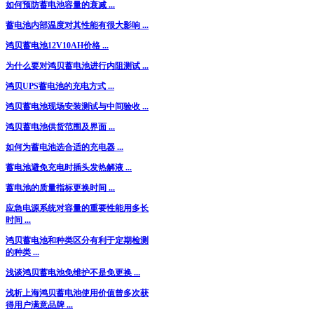
如何预防蓄电池容量的衰减 ...
蓄电池内部温度对其性能有很大影响 ...
鸿贝蓄电池12V10AH价格 ...
为什么要对鸿贝蓄电池进行内阻测试 ...
鸿贝UPS蓄电池的充电方式 ...
鸿贝蓄电池现场安装测试与中间验收 ...
鸿贝蓄电池供货范围及界面 ...
如何为蓄电池选合适的充电器 ...
蓄电池避免充电时插头发热解液 ...
蓄电池的质量指标更换时间 ...
应急电源系统对容量的重要性能用多长
时间 ...
鸿贝蓄电池和种类区分有利于定期检测
的种类 ...
浅谈鸿贝蓄电池免维护不是免更换 ...
浅析上海鸿贝蓄电池使用价值曾多次获
得用户满意品牌 ...