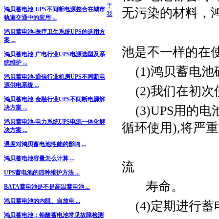
于
无污染的材料，
鸿贝蓄电池-UPS不间断电源整合在城市
我
轨道交通中的应用 ...
鸿贝蓄电池-医疗卫生系统UPS的选用方
案 ...
池是不一样的在
鸿贝蓄电池-广电行业UPS电源选型及系
统维护 ...
(1)鸿贝蓄电
鸿贝蓄电池-通信行业机房UPS不间断电
源供电系统 ...
(2)我们在初
鸿贝蓄电池-金融行业UPS不间断电源解
(3)UPS用的
决方案 ...
鸿贝蓄电池-电力系统UPS电源一体化解
循环使用),将严
决方案 ...
温度对鸿贝蓄电池性能的影响 ...
鸿贝蓄电池容量怎么计算 ...
流
UPS蓄电池的四种维护方法 ...
寿命。
BATA蓄电池是不是高温蓄电池 ...
鸿贝蓄电池的内阻、自放电 ...
(4)定期进行蓄
鸿贝蓄电池：铅酸蓄电池常见故障检测