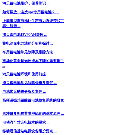
鸿贝蓄电池维护，保养常识 ...
如何摆放、连接ups专用蓄电池？ ...
上海鸿贝蓄电池让生态电力系统亲和可
再生能源 ...
鸿贝蓄电池12V90AH参数 ...
蓄电池充电方法的分析和探讨 ...
车用蓄电池常见故障及排除方法 ...
市场化竞争是光热成本下降的重要推手
...
鸿贝蓄电池环境和使用前提 ...
鸿贝蓄电池常见缺陷分析及责任 ...
电池常见缺陷分析及责任 ...
高频谐振式铅酸蓄电池修复系统的研究
...
脉冲修复铅酸蓄电池硫化的基本原理 ...
电动汽车对充电技术的要求 ...
移动通信基站电源设备维护要点 ...