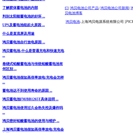
了解胶体蓄电池的内部
们
|
鸿贝电池公司产品
|
鸿贝电池公司新闻
|
贝电池博客
判别太阳能蓄电池的好坏 ...
鸿贝电池
-上海鸿贝电源系统有限公司 沪ICP备
UPS及蓄电池组起火原因 ...
什么是直流屏及用途
鸿贝蓄电池自行放电原因 ...
鸿贝蓄电池-什么是普通充电和快速充电
...
卷绕式铅酸蓄电池与传统铅酸蓄电池有
何区别 ...
鸿贝蓄电池假如高倍率放电/充电会怎样
...
蓄电池达不到使用寿命的原因 ...
鸿贝蓄电池FM/BB1265T具体说明 ...
鸿贝蓄电池使用过久会热失控及爆炸吗
...
鸿贝密封铅酸蓄电池的使用与维护 ...
上海鸿贝蓄电池假如高倍率放电/充电会