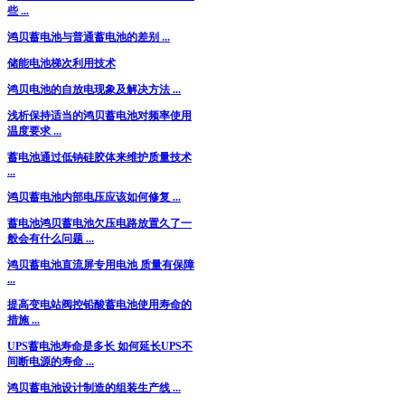
些 ...
鸿贝蓄电池与普通蓄电池的差别 ...
储能电池梯次利用技术
鸿贝电池的自放电现象及解决方法 ...
浅析保持适当的鸿贝蓄电池对频率使用
温度要求 ...
蓄电池通过低钠硅胶体来维护质量技术
...
鸿贝蓄电池内部电压应该如何修复 ...
蓄电池鸿贝蓄电池欠压电路放置久了一
般会有什么问题 ...
鸿贝蓄电池直流屏专用电池 质量有保障
...
提高变电站阀控铅酸蓄电池使用寿命的
措施 ...
UPS蓄电池寿命是多长 如何延长UPS不
间断电源的寿命 ...
鸿贝蓄电池设计制造的组装生产线 ...