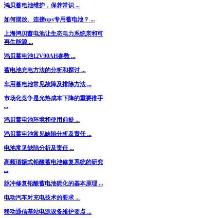
鸿贝蓄电池维护，保养常识 ...
如何摆放、连接ups专用蓄电池？ ...
上海鸿贝蓄电池让生态电力系统亲和可
再生能源 ...
鸿贝蓄电池12V90AH参数 ...
蓄电池充电方法的分析和探讨 ...
车用蓄电池常见故障及排除方法 ...
市场化竞争是光热成本下降的重要推手
...
鸿贝蓄电池环境和使用前提 ...
鸿贝蓄电池常见缺陷分析及责任 ...
电池常见缺陷分析及责任 ...
高频谐振式铅酸蓄电池修复系统的研究
...
脉冲修复铅酸蓄电池硫化的基本原理 ...
电动汽车对充电技术的要求 ...
移动通信基站电源设备维护要点 ...