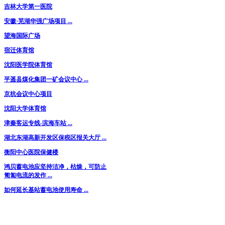
吉林大学第一医院
安徽·芜湖华强广场项目 ...
望海国际广场
宿迁体育馆
沈阳医学院体育馆
平遥县煤化集团一矿会议中心 ...
京杭会议中心项目
沈阳大学体育馆
津秦客运专线-滨海车站 ...
湖北东湖高新开发区保税区报关大厅 ...
衡阳中心医院保健楼
鸿贝蓄电池应坚持洁净，枯燥，可防止
匍匐电流的发作 ...
如何延长基站蓄电池使用寿命 ...