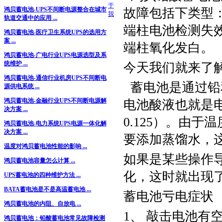
于
故障包括下类型
鸿贝蓄电池-UPS不间断电源整合在城市
我
轨道交通中的应用 ...
端柱电池检测失
鸿贝蓄电池-医疗卫生系统UPS的选用方
案 ...
端柱氧化发白。
鸿贝蓄电池-广电行业UPS电源选型及系
统维护 ...
今天我们就来了
鸿贝蓄电池-通信行业机房UPS不间断电
蓄电池是通过铅
源供电系统 ...
鸿贝蓄电池-金融行业UPS不间断电源解
电池酸液也就是
决方案 ...
0.125）。由
鸿贝蓄电池-电力系统UPS电源一体化解
决方案 ...
要添加蒸馏水，
温度对鸿贝蓄电池性能的影响 ...
如果是某些操作
鸿贝蓄电池容量怎么计算 ...
化，这时就出现
UPS蓄电池的四种维护方法 ...
BATA蓄电池是不是高温蓄电池 ...
蓄电池亏电症状
鸿贝蓄电池的内阻、自放电 ...
1、 敲击电池有
鸿贝蓄电池：铅酸蓄电池常见故障检测