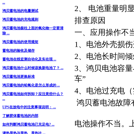
...
2、 电池重量明
鸿贝蓄电池的电量测试
排查原因
鸿贝蓄电池的充电规则
鸿贝蓄电池极柱上面的氧化物一定要清
一、应用操作不
除 ...
鸿贝蓄电池的使用规矩
1、电池外壳损
蓄电池的验收及储存
2、电池长时间倾
蓄电池在线监测自动化及实在现 ...
3、鸿贝电池容
鸿贝蓄电池什么时候该换新电池了？ ...
车”
鸿贝蓄电池更换标准
鸿贝蓄电池的铅氧化是怎么形成的 ...
4、电池过充电（
鸿贝蓄电池如何拆卸？应注意些什么？
...
鸿贝蓄电池故障
UPS在放电中的注意事项说明： ...
了解胶体蓄电池的内部
电池操作不当。
如何判断鸿贝蓄电池已充足电? ...
潜热显热与显热、显热比 ...