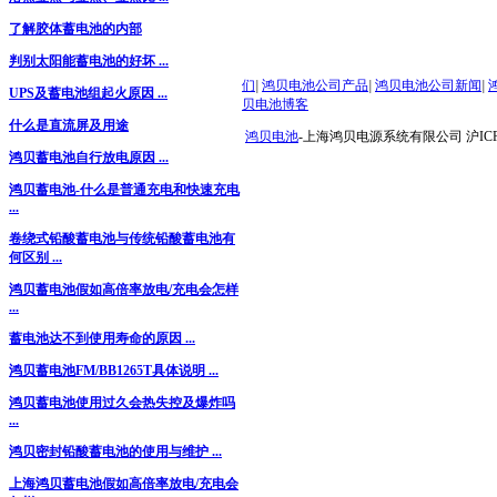
了解胶体蓄电池的内部
判别太阳能蓄电池的好坏 ...
们
|
鸿贝电池公司产品
|
鸿贝电池公司新闻
|
UPS及蓄电池组起火原因 ...
贝电池博客
什么是直流屏及用途
鸿贝电池
-上海鸿贝电源系统有限公司 沪ICP备
鸿贝蓄电池自行放电原因 ...
鸿贝蓄电池-什么是普通充电和快速充电
...
卷绕式铅酸蓄电池与传统铅酸蓄电池有
何区别 ...
鸿贝蓄电池假如高倍率放电/充电会怎样
...
蓄电池达不到使用寿命的原因 ...
鸿贝蓄电池FM/BB1265T具体说明 ...
鸿贝蓄电池使用过久会热失控及爆炸吗
...
鸿贝密封铅酸蓄电池的使用与维护 ...
上海鸿贝蓄电池假如高倍率放电/充电会