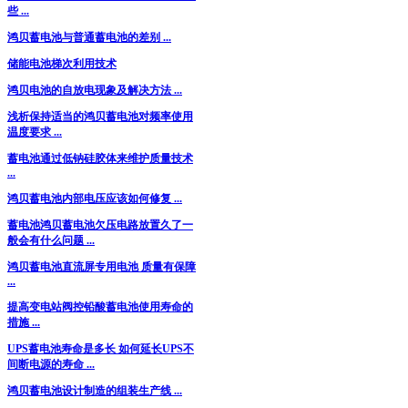
些 ...
鸿贝蓄电池与普通蓄电池的差别 ...
储能电池梯次利用技术
鸿贝电池的自放电现象及解决方法 ...
浅析保持适当的鸿贝蓄电池对频率使用
温度要求 ...
蓄电池通过低钠硅胶体来维护质量技术
...
鸿贝蓄电池内部电压应该如何修复 ...
蓄电池鸿贝蓄电池欠压电路放置久了一
般会有什么问题 ...
鸿贝蓄电池直流屏专用电池 质量有保障
...
提高变电站阀控铅酸蓄电池使用寿命的
措施 ...
UPS蓄电池寿命是多长 如何延长UPS不
间断电源的寿命 ...
鸿贝蓄电池设计制造的组装生产线 ...